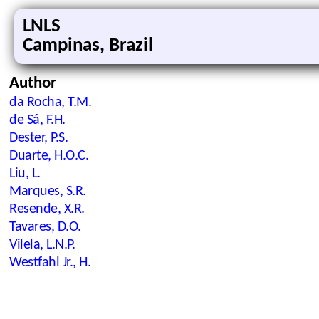
LNLS
Campinas, Brazil
Author
da Rocha, T.M.
de Sá, F.H.
Dester, P.S.
Duarte, H.O.C.
Liu, L.
Marques, S.R.
Resende, X.R.
Tavares, D.O.
Vilela, L.N.P.
Westfahl Jr., H.