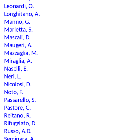
Leonardi, O.
Longhitano, A.
Manno, G.
Marletta, S.
Mascali, D.
Maugeri, A.
Mazzaglia, M.
Miraglia, A.
Naselli, E.
Neri, L.
Nicolosi, D.
Noto, F.
Passarello, S.
Pastore, G.
Reitano, R.
Rifuggiato, D.
Russo, A.D.
Seminara, A.