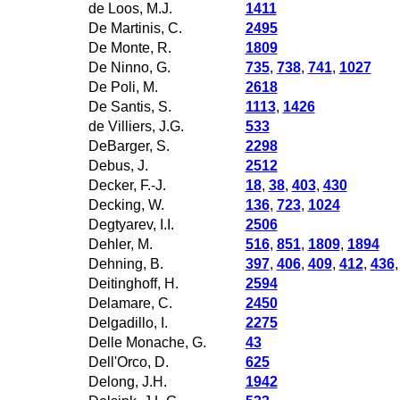
de Loos, M.J.
1411
De Martinis, C.
2495
De Monte, R.
1809
De Ninno, G.
735
,
738
,
741
,
1027
De Poli, M.
2618
De Santis, S.
1113
,
1426
de Villiers, J.G.
533
DeBarger, S.
2298
Debus, J.
2512
Decker, F.-J.
18
,
38
,
403
,
430
Decking, W.
136
,
723
,
1024
Degtyarev, I.I.
2506
Dehler, M.
516
,
851
,
1809
,
1894
Dehning, B.
397
,
406
,
409
,
412
,
436
Deitinghoff, H.
2594
Delamare, C.
2450
Delgadillo, I.
2275
Delle Monache, G.
43
Dell'Orco, D.
625
Delong, J.H.
1942