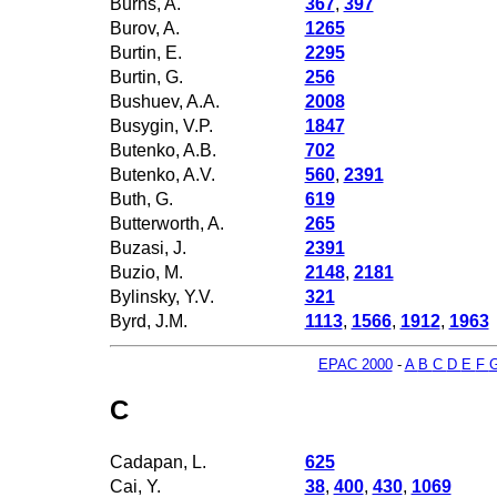
Burns, A.
367
,
397
Burov, A.
1265
Burtin, E.
2295
Burtin, G.
256
Bushuev, A.A.
2008
Busygin, V.P.
1847
Butenko, A.B.
702
Butenko, A.V.
560
,
2391
Buth, G.
619
Butterworth, A.
265
Buzasi, J.
2391
Buzio, M.
2148
,
2181
Bylinsky, Y.V.
321
Byrd, J.M.
1113
,
1566
,
1912
,
1963
EPAC 2000
-
A
B
C
D
E
F
C
Cadapan, L.
625
Cai, Y.
38
,
400
,
430
,
1069