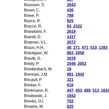
Bousson, S.
2043
Bovet, C.
436
Bowe, P.
788
Boyce, R.
625
Bracco, R.
93
,
2322
Brandolini, F.
2618
Brandt, D.
1417
Bratman, V.L.
2072
Braun, H.H.
48
,
271
,
471
,
510
,
1393
Bräutigam, W.
863
,
2058
Brautti, G.
1619
Brédy, P.
2046
,
2052
Breidenbach, M.
18
Brennan, J.M.
981
,
1942
Bricault, P.
321
Brinker, F.
610
Brinkmann, R.
447
,
453
,
489
,
513
,
102
Brodowski, J.
1942
Brovko, O.I.
702
Browne, M.
625