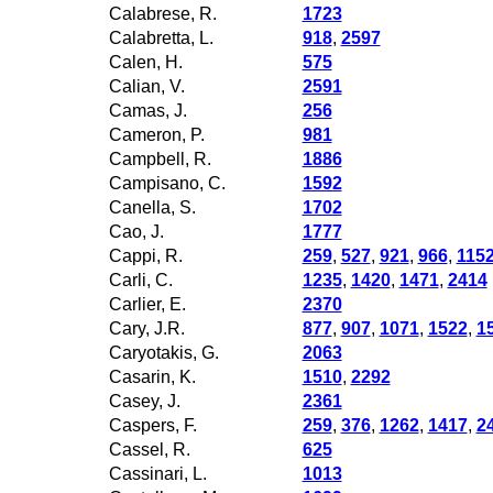
Calabrese, R.
1723
Calabretta, L.
918
,
2597
Calen, H.
575
Calian, V.
2591
Camas, J.
256
Cameron, P.
981
Campbell, R.
1886
Campisano, C.
1592
Canella, S.
1702
Cao, J.
1777
Cappi, R.
259
,
527
,
921
,
966
,
115
Carli, C.
1235
,
1420
,
1471
,
2414
Carlier, E.
2370
Cary, J.R.
877
,
907
,
1071
,
1522
,
1
Caryotakis, G.
2063
Casarin, K.
1510
,
2292
Casey, J.
2361
Caspers, F.
259
,
376
,
1262
,
1417
,
2
Cassel, R.
625
Cassinari, L.
1013