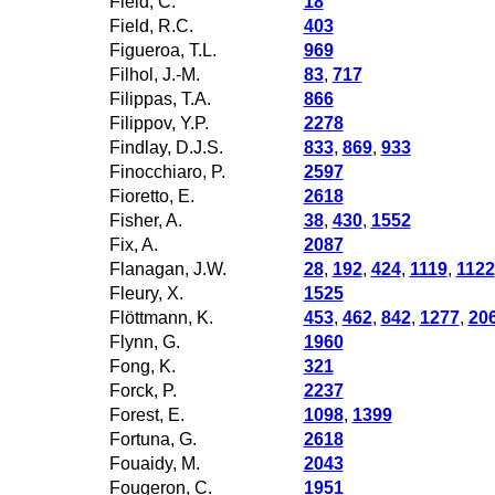
Field, C.
18
Field, R.C.
403
Figueroa, T.L.
969
Filhol, J.-M.
83
,
717
Filippas, T.A.
866
Filippov, Y.P.
2278
Findlay, D.J.S.
833
,
869
,
933
Finocchiaro, P.
2597
Fioretto, E.
2618
Fisher, A.
38
,
430
,
1552
Fix, A.
2087
Flanagan, J.W.
28
,
192
,
424
,
1119
,
1122
Fleury, X.
1525
Flöttmann, K.
453
,
462
,
842
,
1277
,
20
Flynn, G.
1960
Fong, K.
321
Forck, P.
2237
Forest, E.
1098
,
1399
Fortuna, G.
2618
Fouaidy, M.
2043
Fougeron, C.
1951