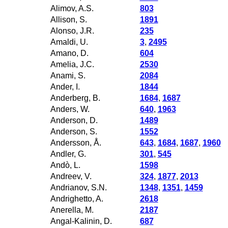
Alimov, A.S.
803
Allison, S.
1891
Alonso, J.R.
235
Amaldi, U.
3
,
2495
Amano, D.
604
Amelia, J.C.
2530
Anami, S.
2084
Ander, I.
1844
Anderberg, B.
1684
,
1687
Anders, W.
640
,
1963
Anderson, D.
1489
Anderson, S.
1552
Andersson, Å.
643
,
1684
,
1687
,
1960
Andler, G.
301
,
545
Andò, L.
1598
Andreev, V.
324
,
1877
,
2013
Andrianov, S.N.
1348
,
1351
,
1459
Andrighetto, A.
2618
Anerella, M.
2187
Angal-Kalinin, D.
687