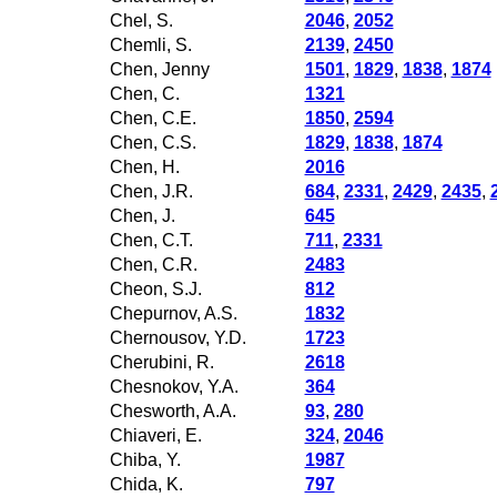
Chel, S.
2046
,
2052
Chemli, S.
2139
,
2450
Chen, Jenny
1501
,
1829
,
1838
,
1874
Chen, C.
1321
Chen, C.E.
1850
,
2594
Chen, C.S.
1829
,
1838
,
1874
Chen, H.
2016
Chen, J.R.
684
,
2331
,
2429
,
2435
,
Chen, J.
645
Chen, C.T.
711
,
2331
Chen, C.R.
2483
Cheon, S.J.
812
Chepurnov, A.S.
1832
Chernousov, Y.D.
1723
Cherubini, R.
2618
Chesnokov, Y.A.
364
Chesworth, A.A.
93
,
280
Chiaveri, E.
324
,
2046
Chiba, Y.
1987
Chida, K.
797