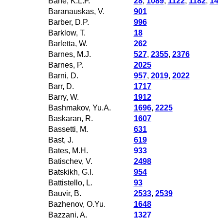
Bane, K.L.F.
28
,
1089
,
1122
,
1182
,
1
Baranauskas, V.
901
Barber, D.P.
996
Barklow, T.
18
Barletta, W.
262
Barnes, M.J.
527
,
2355
,
2376
Barnes, P.
2025
Barni, D.
957
,
2019
,
2022
Barr, D.
1717
Barry, W.
1912
Bashmakov, Yu.A.
1696
,
2225
Baskaran, R.
1607
Bassetti, M.
631
Bast, J.
619
Bates, M.H.
933
Batischev, V.
2498
Batskikh, G.I.
954
Battistello, L.
93
Bauvir, B.
2533
,
2539
Bazhenov, O.Yu.
1648
Bazzani, A.
1327