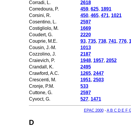
Corradi, L.
2618
Corredoura, P.
459
,
625
,
1891
Corsini, R.
450
,
465
,
471
,
1021
Cosentino, L.
2597
Costigliolo, M.
1669
Coudert, G.
2220
Couprie, M.E.
93
,
735
,
738
,
741
,
776
,
Cousin, J.-M.
1013
Cozzolino, J.
2187
Craievich, P.
1948
,
1957
,
2052
Crandall, K.
2495
Crawford, A.C.
1265
,
2447
Crescenti, M.
1951
,
2503
Cronje, P.M.
533
Cuttone, G.
2597
Cyvoct, G.
527
,
1471
EPAC 2000
-
A
B
C
D
E
F
D