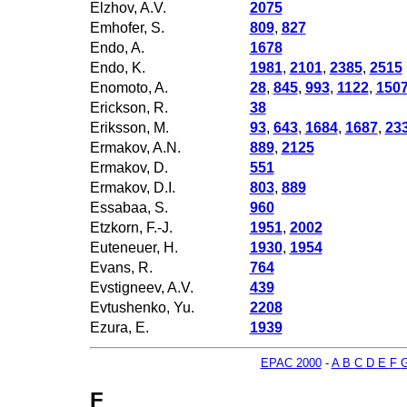
Elzhov, A.V.
2075
Emhofer, S.
809
,
827
Endo, A.
1678
Endo, K.
1981
,
2101
,
2385
,
2515
Enomoto, A.
28
,
845
,
993
,
1122
,
150
Erickson, R.
38
Eriksson, M.
93
,
643
,
1684
,
1687
,
23
Ermakov, A.N.
889
,
2125
Ermakov, D.
551
Ermakov, D.I.
803
,
889
Essabaa, S.
960
Etzkorn, F.-J.
1951
,
2002
Euteneuer, H.
1930
,
1954
Evans, R.
764
Evstigneev, A.V.
439
Evtushenko, Yu.
2208
Ezura, E.
1939
EPAC 2000
-
A
B
C
D
E
F
F