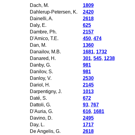
Dach, M.
1809
Dahlerup-Petersen, K.
2420
Dainelli, A.
2618
Daly, E.
625
Dambre, Ph.
2157
D'Amico, T.E.
450
,
474
Dan, M.
1360
Danailov, M.B.
1681
,
1732
Danared, H.
301
,
545
,
1238
Danby, G.
981
Danilov, S.
981
Danloy, V.
2530
Dariol, H.
2145
Darpentigny, J.
1013
Daté, S.
672
Dattoli, G.
93
,
767
D'Auria, G.
616
,
1681
Davino, D.
2495
Day, L.
1717
De Angelis, G.
2618