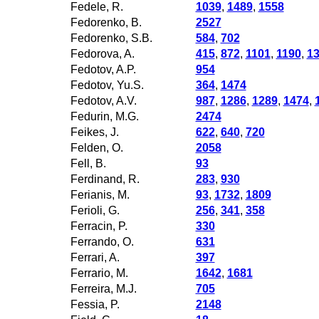
Fedele, R.
1039
,
1489
,
1558
Fedorenko, B.
2527
Fedorenko, S.B.
584
,
702
Fedorova, A.
415
,
872
,
1101
,
1190
,
1
Fedotov, A.P.
954
Fedotov, Yu.S.
364
,
1474
Fedotov, A.V.
987
,
1286
,
1289
,
1474
,
Fedurin, M.G.
2474
Feikes, J.
622
,
640
,
720
Felden, O.
2058
Fell, B.
93
Ferdinand, R.
283
,
930
Ferianis, M.
93
,
1732
,
1809
Ferioli, G.
256
,
341
,
358
Ferracin, P.
330
Ferrando, O.
631
Ferrari, A.
397
Ferrario, M.
1642
,
1681
Ferreira, M.J.
705
Fessia, P.
2148