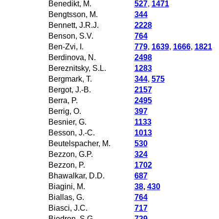
Benedikt, M.
527
,
1471
Bengtsson, M.
344
Bennett, J.R.J.
2228
Benson, S.V.
764
Ben-Zvi, I.
779
,
1639
,
1666
,
1821
Berdinova, N.
2498
Bereznitsky, S.L.
1283
Bergmark, T.
344
,
575
Bergot, J.-B.
2157
Berra, P.
2495
Berrig, O.
397
Besnier, G.
1133
Besson, J.-C.
1013
Beutelspacher, M.
530
Bezzon, G.P.
324
Bezzon, P.
1702
Bhawalkar, D.D.
687
Biagini, M.
38
,
430
Biallas, G.
764
Biasci, J.C.
717
Biedron, S.G.
729