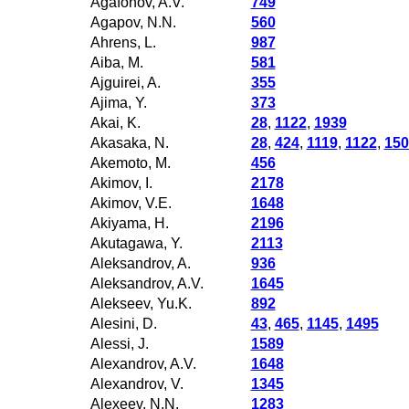
Agafonov, A.V.
749
Agapov, N.N.
560
Ahrens, L.
987
Aiba, M.
581
Ajguirei, A.
355
Ajima, Y.
373
Akai, K.
28
,
1122
,
1939
Akasaka, N.
28
,
424
,
1119
,
1122
,
150
Akemoto, M.
456
Akimov, I.
2178
Akimov, V.E.
1648
Akiyama, H.
2196
Akutagawa, Y.
2113
Aleksandrov, A.
936
Aleksandrov, A.V.
1645
Alekseev, Yu.K.
892
Alesini, D.
43
,
465
,
1145
,
1495
Alessi, J.
1589
Alexandrov, A.V.
1648
Alexandrov, V.
1345
Alexeev, N.N.
1283