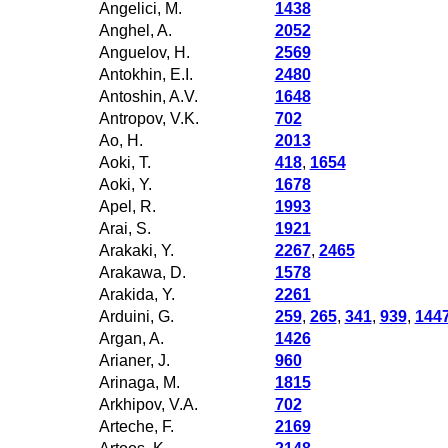
Angelici, M.
1438
Anghel, A.
2052
Anguelov, H.
2569
Antokhin, E.I.
2480
Antoshin, A.V.
1648
Antropov, V.K.
702
Ao, H.
2013
Aoki, T.
418
,
1654
Aoki, Y.
1678
Apel, R.
1993
Arai, S.
1921
Arakaki, Y.
2267
,
2465
Arakawa, D.
1578
Arakida, Y.
2261
Arduini, G.
259
,
265
,
341
,
939
,
144
Argan, A.
1426
Arianer, J.
960
Arinaga, M.
1815
Arkhipov, V.A.
702
Arteche, F.
2169