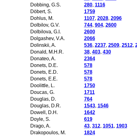
Dobbing, G.S.
280
,
1116
Döbert, S.
1759
Dohlus, M.
1107
,
2028
,
2096
Dolbilov, G.V.
744
,
904
,
2600
Dolbilova, G.I.
2600
Dolgashev, V.A.
2066
Dolinskii, A.
536
,
2237
,
2509
,
2512
,
Donald, M.H.R.
38
,
403
,
430
Donateo, A.
2364
Donets, D.E.
578
Donets, E.D.
578
Donets, E.E.
578
Doolittle, L.
1750
Doucas, G.
1711
Douglas, D.
764
Douglas, D.R.
1543
,
1546
Dowell, D.H.
1642
Doyle, S.
619
Drago, A.
43
,
312
,
1051
,
1903
Drakopoulos, M.
1824