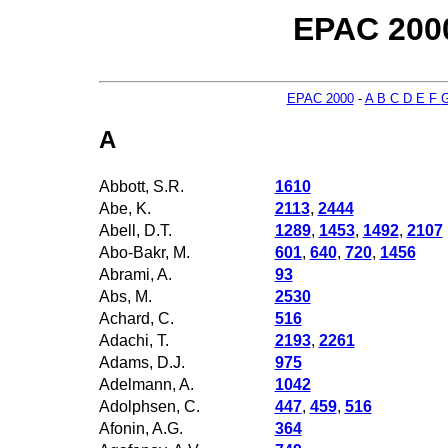
EPAC 2000
EPAC 2000
-
A
B
C
D
E
F
A
Abbott, S.R.
1610
Abe, K.
2113
,
2444
Abell, D.T.
1289
,
1453
,
1492
,
2107
Abo-Bakr, M.
601
,
640
,
720
,
1456
Abrami, A.
93
Abs, M.
2530
Achard, C.
516
Adachi, T.
2193
,
2261
Adams, D.J.
975
Adelmann, A.
1042
Adolphsen, C.
447
,
459
,
516
Afonin, A.G.
364