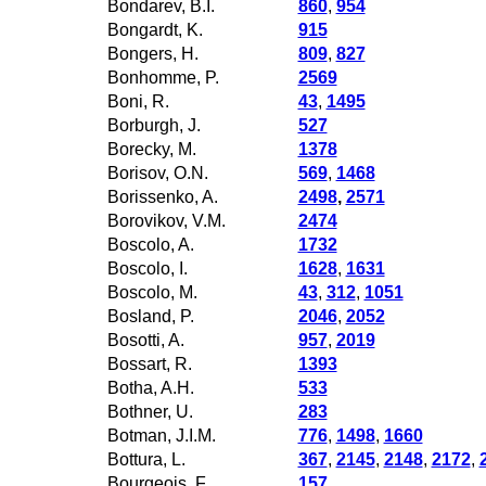
Bondarev, B.I.
860
,
954
Bongardt, K.
915
Bongers, H.
809
,
827
Bonhomme, P.
2569
Boni, R.
43
,
1495
Borburgh, J.
527
Borecky, M.
1378
Borisov, O.N.
569
,
1468
Borissenko, A.
2498
,
2571
Borovikov, V.M.
2474
Boscolo, A.
1732
Boscolo, I.
1628
,
1631
Boscolo, M.
43
,
312
,
1051
Bosland, P.
2046
,
2052
Bosotti, A.
957
,
2019
Bossart, R.
1393
Botha, A.H.
533
Bothner, U.
283
Botman, J.I.M.
776
,
1498
,
1660
Bottura, L.
367
,
2145
,
2148
,
2172
,
Bourgeois, F.
157