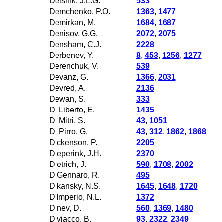
Delsink, J.L.G.
533
Demchenko, P.O.
1363
,
1477
Demirkan, M.
1684
,
1687
Denisov, G.G.
2072
,
2075
Densham, C.J.
2228
Derbenev, Y.
8
,
453
,
1256
,
1277
Derenchuk, V.
539
Devanz, G.
1366
,
2031
Devred, A.
2136
Dewan, S.
333
Di Liberto, E.
1435
Di Mitri, S.
43
,
1051
Di Pirro, G.
43
,
312
,
1862
,
1868
Dickenson, P.
2205
Dieperink, J.H.
2370
Dietrich, J.
590
,
1708
,
2002
DiGennaro, R.
495
Dikansky, N.S.
1645
,
1648
,
1720
D'Imperio, N.L.
1372
Dinev, D.
560
,
1369
,
1480
Diviacco, B.
93
,
2322
,
2349