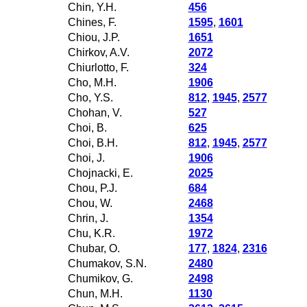
Chin, Y.H.
456
Chines, F.
1595
,
1601
Chiou, J.P.
1651
Chirkov, A.V.
2072
Chiurlotto, F.
324
Cho, M.H.
1906
Cho, Y.S.
812
,
1945
,
2577
Chohan, V.
527
Choi, B.
625
Choi, B.H.
812
,
1945
,
2577
Choi, J.
1906
Chojnacki, E.
2025
Chou, P.J.
684
Chou, W.
2468
Chrin, J.
1354
Chu, K.R.
1972
Chubar, O.
177
,
1824
,
2316
Chumakov, S.N.
2480
Chumikov, G.
2498
Chun, M.H.
1130