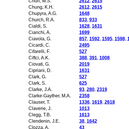
Chun, M.S.
2612
,
2615
Chung, K.H.
2612
,
2615
Chupyra, A.G.
1648
Church, R.A.
833
,
933
Cialdi, S.
1628
,
1631
Cianchi, A.
1699
Ciavola, G.
857
,
1592
,
1595
,
1598
,
Cicardi, C.
2495
Cifarelli, F.
527
Ciftci, A.K.
388
,
391
,
1008
Ciovati, G.
2019
Cipriani, D.
1631
Clark, G.
527
Clark, S.
625
Clarke, J.A.
93
,
280
,
2319
Clarke-Gayther, M.A.
2358
Clauser, T.
1336
,
1619
,
2618
Claverie, J.
1013
Clegg, T.B.
1613
Clendenin, J.E.
38
,
1642
Clozza, A.
43