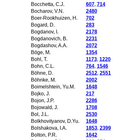
Bocchetta, C.J.
607
,
714
Bocharov, V.N.
2480
Boer-Rookhuizen, H.
702
Bogard, D.
283
Bogdanov, I.
2178
Bogdanovich, B.
2231
Bogdashov, A.A.
2072
Böge, M.
1354
Bohl, T.
1173
,
1220
Bohn, C.L.
764
,
1546
Böhne, D.
2512
,
2551
Böhnke, M.
2002
Boimelshtein, Yu.M.
1648
Bojko, J.
217
Bojon, J.P.
2286
Bojowald, J.
1708
Bol, J.L.
2530
Bolkhovityanov, D.Yu.
1648
Bolshakova, I.A.
1853
,
2399
Bolton, P.R.
1642