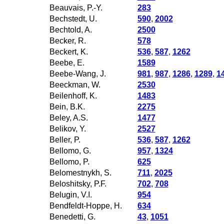
Beauvais, P.-Y.
283
Bechstedt, U.
590
,
2002
Bechtold, A.
2500
Becker, R.
578
Beckert, K.
536
,
587
,
1262
Beebe, E.
1589
Beebe-Wang, J.
981
,
987
,
1286
,
1289
,
1
Beeckman, W.
2530
Beilenhoff, K.
1483
Bein, B.K.
2275
Beley, A.S.
1477
Belikov, Y.
2527
Beller, P.
536
,
587
,
1262
Bellomo, G.
957
,
1324
Bellomo, P.
625
Belomestnykh, S.
711
,
2025
Beloshitsky, P.F.
702
,
708
Belugin, V.I.
954
Bendfeldt-Hoppe, H.
634
Benedetti, G.
43
,
1051