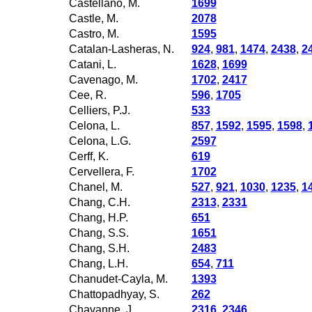
Castellano, M.
1699
Castle, M.
2078
Castro, M.
1595
Catalan-Lasheras, N.
924
,
981
,
1474
,
2438
,
2
Catani, L.
1628
,
1699
Cavenago, M.
1702
,
2417
Cee, R.
596
,
1705
Celliers, P.J.
533
Celona, L.
857
,
1592
,
1595
,
1598
,
Celona, L.G.
2597
Cerff, K.
619
Cervellera, F.
1702
Chanel, M.
527
,
921
,
1030
,
1235
,
1
Chang, C.H.
2313
,
2331
Chang, H.P.
651
Chang, S.S.
1651
Chang, S.H.
2483
Chang, L.H.
654
,
711
Chanudet-Cayla, M.
1393
Chattopadhyay, S.
262
Chavanne, J.
2316
,
2346