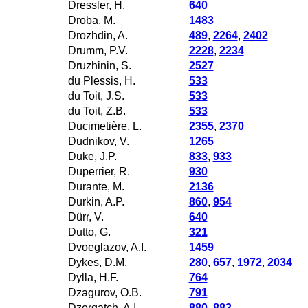
Dressler, H.
640
Droba, M.
1483
Drozhdin, A.
489
,
2264
,
2402
Drumm, P.V.
2228
,
2234
Druzhinin, S.
2527
du Plessis, H.
533
du Toit, J.S.
533
du Toit, Z.B.
533
Ducimetière, L.
2355
,
2370
Dudnikov, V.
1265
Duke, J.P.
833
,
933
Duperrier, R.
930
Durante, M.
2136
Durkin, A.P.
860
,
954
Dürr, V.
640
Dutto, G.
321
Dvoeglazov, A.I.
1459
Dykes, D.M.
280
,
657
,
1972
,
2034
Dylla, H.F.
764
Dzagurov, O.B.
791
Dzergatch, A.I.
880
,
883