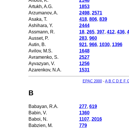
Artoos, K.
2148
Artukh, A.G.
1853
Arzumanov, A.
2498
,
2571
Asaka, T.
418
,
806
,
839
Ashihara, Y.
2444
Assmann, R.
18
,
265
,
397
,
412
,
436
,
Ausset, P.
283
,
960
Autin, B.
921
,
966
,
1030
,
1396
Avilov, M.S.
1648
Avramenko, S.
2527
Ayvazyan, V.
1256
Azarenkov, N.A.
1531
EPAC 2000
-
A
B
C
D
E
F
B
Babayan, R.A.
277
,
619
Babin, V.
1360
Baboi, N.
1107
,
2016
Babzien, M.
779