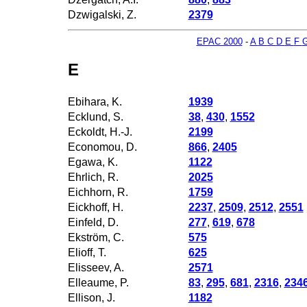
Dzwigalski, Z.
2379
EPAC 2000
-
A
B
C
D
E
F
E
Ebihara, K.
1939
Ecklund, S.
38
,
430
,
1552
Eckoldt, H.-J.
2199
Economou, D.
866
,
2405
Egawa, K.
1122
Ehrlich, R.
2025
Eichhorn, R.
1759
Eickhoff, H.
2237
,
2509
,
2512
,
2551
Einfeld, D.
277
,
619
,
678
Ekström, C.
575
Elioff, T.
625
Elisseev, A.
2571
Elleaume, P.
83
,
295
,
681
,
2316
,
234
Ellison, J.
1182