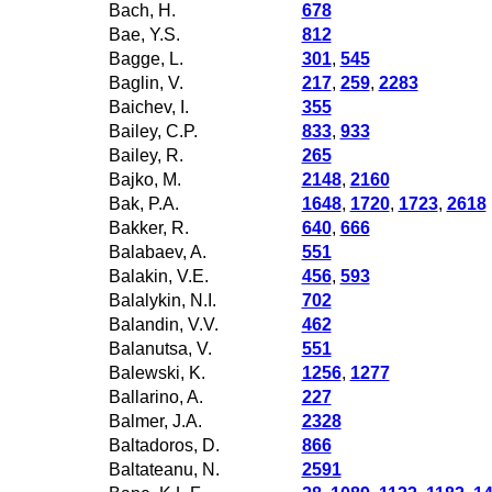
Bach, H.
678
Bae, Y.S.
812
Bagge, L.
301
,
545
Baglin, V.
217
,
259
,
2283
Baichev, I.
355
Bailey, C.P.
833
,
933
Bailey, R.
265
Bajko, M.
2148
,
2160
Bak, P.A.
1648
,
1720
,
1723
,
2618
Bakker, R.
640
,
666
Balabaev, A.
551
Balakin, V.E.
456
,
593
Balalykin, N.I.
702
Balandin, V.V.
462
Balanutsa, V.
551
Balewski, K.
1256
,
1277
Ballarino, A.
227
Balmer, J.A.
2328
Baltadoros, D.
866
Baltateanu, N.
2591