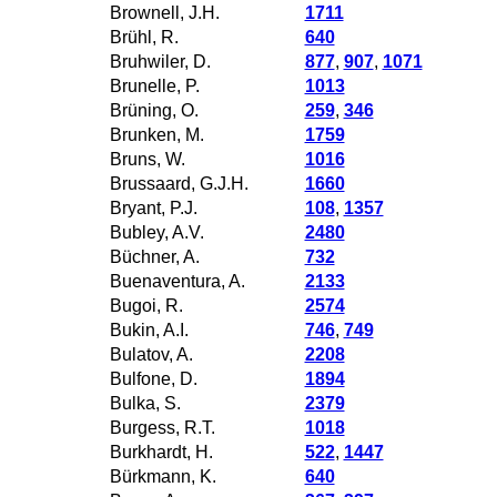
Brownell, J.H.
1711
Brühl, R.
640
Bruhwiler, D.
877
,
907
,
1071
Brunelle, P.
1013
Brüning, O.
259
,
346
Brunken, M.
1759
Bruns, W.
1016
Brussaard, G.J.H.
1660
Bryant, P.J.
108
,
1357
Bubley, A.V.
2480
Büchner, A.
732
Buenaventura, A.
2133
Bugoi, R.
2574
Bukin, A.I.
746
,
749
Bulatov, A.
2208
Bulfone, D.
1894
Bulka, S.
2379
Burgess, R.T.
1018
Burkhardt, H.
522
,
1447
Bürkmann, K.
640