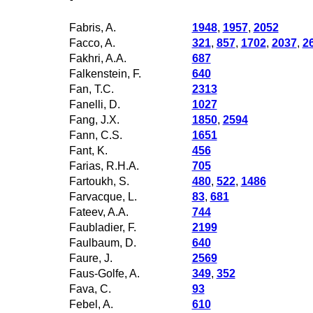
Fabris, A.
1948
,
1957
,
2052
Facco, A.
321
,
857
,
1702
,
2037
,
2
Fakhri, A.A.
687
Falkenstein, F.
640
Fan, T.C.
2313
Fanelli, D.
1027
Fang, J.X.
1850
,
2594
Fann, C.S.
1651
Fant, K.
456
Farias, R.H.A.
705
Fartoukh, S.
480
,
522
,
1486
Farvacque, L.
83
,
681
Fateev, A.A.
744
Faubladier, F.
2199
Faulbaum, D.
640
Faure, J.
2569
Faus-Golfe, A.
349
,
352
Fava, C.
93
Febel, A.
610