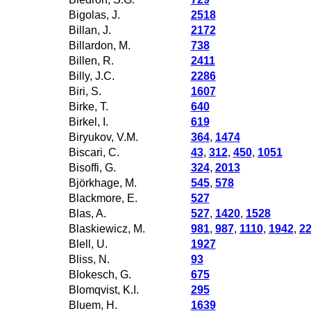
Bigolas, J.
2518
Billan, J.
2172
Billardon, M.
738
Billen, R.
2411
Billy, J.C.
2286
Biri, S.
1607
Birke, T.
640
Birkel, I.
619
Biryukov, V.M.
364
,
1474
Biscari, C.
43
,
312
,
450
,
1051
Bisoffi, G.
324
,
2013
Björkhage, M.
545
,
578
Blackmore, E.
527
Blas, A.
527
,
1420
,
1528
Blaskiewicz, M.
981
,
987
,
1110
,
1942
,
2
Blell, U.
1927
Bliss, N.
93
Blokesch, G.
675
Blomqvist, K.I.
295
Bluem, H.
1639