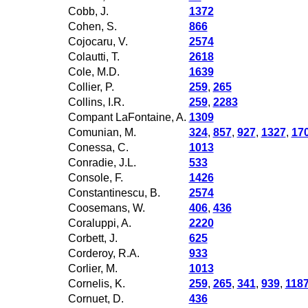
Cobb, J.
1372
Cohen, S.
866
Cojocaru, V.
2574
Colautti, T.
2618
Cole, M.D.
1639
Collier, P.
259
,
265
Collins, I.R.
259
,
2283
Compant LaFontaine, A.
1309
Comunian, M.
324
,
857
,
927
,
1327
,
17
Conessa, C.
1013
Conradie, J.L.
533
Console, F.
1426
Constantinescu, B.
2574
Coosemans, W.
406
,
436
Coraluppi, A.
2220
Corbett, J.
625
Corderoy, R.A.
933
Corlier, M.
1013
Cornelis, K.
259
,
265
,
341
,
939
,
118
Cornuet, D.
436